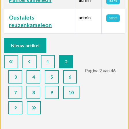
8376
Oustalets
admin
5355
reuzenkameleon
Artikelen
Nieuw artikel
1
2
Pagina 2 van 46
3
4
5
6
7
8
9
10