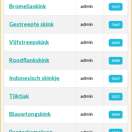
Bromeliaskink
admin
5157
Gestreepte skink
admin
7467
Vijfstreepskink
admin
6265
Roodflankskink
admin
4984
Indonesisch skinkje
admin
5327
Tjiktjak
admin
5227
Blauwtongskink
admin
9839
Panterkameleon
admin