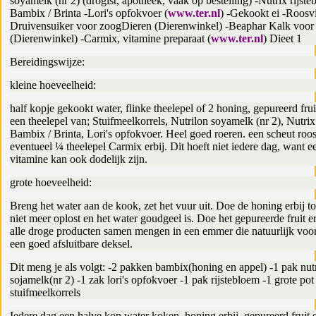
soyamelk (nr 2) (drogist, apotheek, vaak op bestelling) -Nutrix rijste
Bambix / Brinta -Lori's opfokvoer (
www.ter.nl
) -Gekookt ei -Roosvi
Druivensuiker voor zoogDieren (Dierenwinkel) -Beaphar Kalk voor
(Dierenwinkel) -Carmix, vitamine preparaat (
www.ter.nl
) Dieet 1
Bereidingswijze:
kleine hoeveelheid:
half kopje gekookt water, flinke theelepel of 2 honing, gepureerd fruit
een theelepel van; Stuifmeelkorrels, Nutrilon soyamelk (nr 2), Nutrix
Bambix / Brinta, Lori's opfokvoer. Heel goed roeren. een scheut roos
eventueel ¼ theelepel Carmix erbij. Dit hoeft niet iedere dag, want e
vitamine kan ook dodelijk zijn.
grote hoeveelheid:
Breng het water aan de kook, zet het vuur uit. Doe de honing erbij to
niet meer oplost en het water goudgeel is. Doe het gepureerde fruit er
alle droge producten samen mengen in een emmer die natuurlijk voor
een goed afsluitbare deksel.
Dit meng je als volgt: -2 pakken bambix(honing en appel) -1 pak nut
sojamelk(nr 2) -1 zak lori's opfokvoer -1 pak rijstebloem -1 grote pot
stuifmeelkorrels
Iedere dag een halve kop water koken, honing erbij, gepureerd fruit e