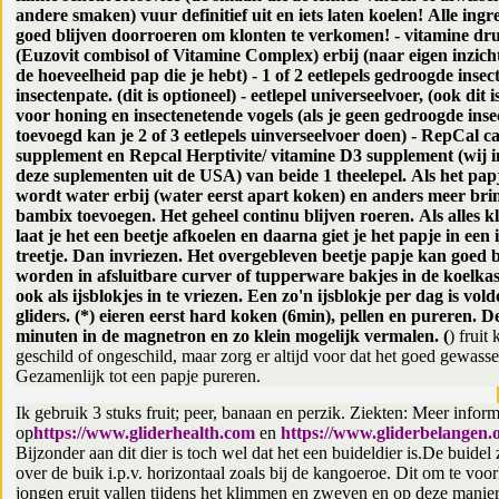
andere smaken) vuur definitief uit en iets laten koelen! Alle ingr
goed blijven doorroeren om klonten te verkomen! - vitamine dr
(Euzovit combisol of Vitamine Complex) erbij (naar eigen inzicht
de hoeveelheid pap die je hebt) - 1 of 2 eetlepels gedroogde insec
insectenpate. (dit is optioneel) - eetlepel universeelvoer, (ook dit i
voor honing en insectenetende vogels (als je geen gedroogde inse
toevoegd kan je 2 of 3 eetlepels uinverseelvoer doen) - RepCal c
supplement en Repcal Herptivite/ vitamine D3 supplement (wij 
deze suplementen uit de USA) van beide 1 theelepel. Als het papj
wordt water erbij (water eerst apart koken) en anders meer brin
bambix toevoegen. Het geheel continu blijven roeren. Als alles kl
laat je het een beetje afkoelen en daarna giet je het papje in een 
treetje. Dan invriezen. Het overgebleven beetje papje kan goed
worden in afsluitbare curver of tupperware bakjes in de koelkas
ook als ijsblokjes in te vriezen. Een zo'n ijsblokje per dag is vol
gliders. (*) eieren eerst hard koken (6min), pellen en pureren. D
minuten in de magnetron en zo klein mogelijk vermalen. (
) fruit
geschild of ongeschild, maar zorg er altijd voor dat het goed gewasse
Gezamenlijk tot een papje pureren.
Ik gebruik 3 stuks fruit; peer, banaan en perzik. Ziekten: Meer inform
op
https://www.gliderhealth.com
en
https://www.gliderbelangen.o
Bijzonder aan dit dier is toch wel dat het een buideldier is.De buidel z
over de buik i.p.v. horizontaal zoals bij de kangoeroe. Dit om te vo
jongen eruit vallen tijdens het klimmen en zweven en op deze manier