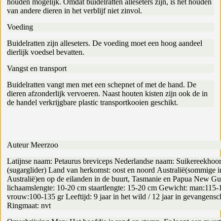
houden mogelijk. Omdat buidelratten alleseters zijn, is het houden
van andere dieren in het verblijf niet zinvol.
Voeding
Buidelratten zijn alleseters. De voeding moet een hoog aandeel
dierlijk voedsel bevatten.
Vangst en transport
Buidelratten vangt men met een schepnet of met de hand. De
dieren afzonderlijk vervoeren. Naast houten kisten zijn ook de in
de handel verkrijgbare plastic transportkooien geschikt.
Auteur Meerzoo
Latijnse naam: Petaurus breviceps Nederlandse naam: Suikereekhoo
(sugarglider) Land van herkomst: oost en noord Australië(sommige i
Australië)en op de eilanden in de buurt, Tasmanie en Papua New Gu
lichaamslengte: 10-20 cm staartlengte: 15-20 cm Gewicht: man:115-
vrouw:100-135 gr Leeftijd: 9 jaar in het wild / 12 jaar in gevangensc
Ringmaat: nvt