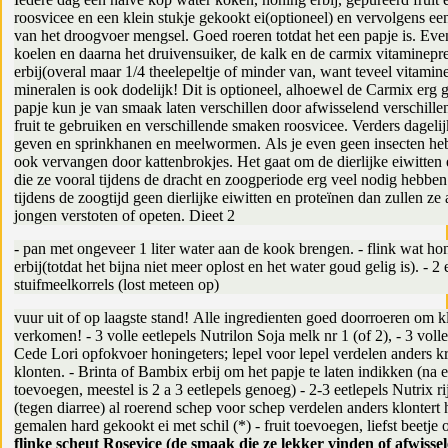
roosvicee en een klein stukje gekookt ei(optioneel) en vervolgens ee
van het droogvoer mengsel. Goed roeren totdat het een papje is. Even
koelen en daarna het druivensuiker, de kalk en de carmix vitaminepr
erbij(overal maar 1/4 theelepeltje of minder van, want teveel vitamin
mineralen is ook dodelijk! Dit is optioneel, alhoewel de Carmix erg g
papje kun je van smaak laten verschillen door afwisselend verschille
fruit te gebruiken en verschillende smaken roosvicee. Verders dagelijk
geven en sprinkhanen en meelwormen. Als je even geen insecten hebt
ook vervangen door kattenbrokjes. Het gaat om de dierlijke eiwitten 
die ze vooral tijdens de dracht en zoogperiode erg veel nodig hebben
tijdens de zoogtijd geen dierlijke eiwitten en proteïnen dan zullen ze 
jongen verstoten of opeten. Dieet 2
- pan met ongeveer 1 liter water aan de kook brengen. - flink wat ho
erbij(totdat het bijna niet meer oplost en het water goud gelig is). - 2 
stuifmeelkorrels (lost meteen op)
vuur uit of op laagste stand! Alle ingredienten goed doorroeren om k
verkomen! - 3 volle eetlepels Nutrilon Soja melk nr 1 (of 2), - 3 volle
Cede Lori opfokvoer honingeters; lepel voor lepel verdelen anders kr
klonten. - Brinta of Bambix erbij om het papje te laten indikken (na e
toevoegen, meestel is 2 a 3 eetlepels genoeg) - 2-3 eetlepels Nutrix r
(tegen diarree) al roerend schep voor schep verdelen anders klontert h
gemalen hard gekookt ei met schil (*) - fruit toevoegen, liefst beetje o
flinke scheut Rosevice (de smaak die ze lekker vinden of afwisse