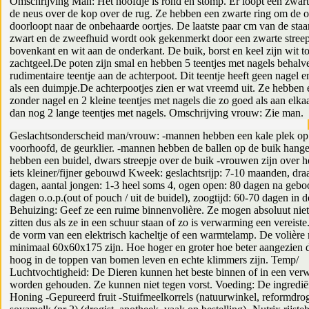
Omschrijving Man: Het hoofdje is rond en stomp. Er loopt een zwart
de neus over de kop over de rug. Ze hebben een zwarte ring om de o
doorloopt naar de onbehaarde oortjes. De laatste paar cm van de staar
zwart en de zweefhuid wordt ook gekenmerkt door een zwarte stree
bovenkant en wit aan de onderkant. De buik, borst en keel zijn wit to
zachtgeel.De poten zijn smal en hebben 5 teentjes met nagels behalv
rudimentaire teentje aan de achterpoot. Dit teentje heeft geen nagel e
als een duimpje.De achterpootjes zien er wat vreemd uit. Ze hebben
zonder nagel en 2 kleine teentjes met nagels die zo goed als aan elkaa
dan nog 2 lange teentjes met nagels. Omschrijving vrouw: Zie man.
Geslachtsonderscheid man/vrouw: -mannen hebben een kale plek op
voorhoofd, de geurklier. -mannen hebben de ballen op de buik han
hebben een buidel, dwars streepje over de buik -vrouwen zijn over 
iets kleiner/fijner gebouwd Kweek: geslachtsrijp: 7-10 maanden, draa
dagen, aantal jongen: 1-3 heel soms 4, ogen open: 80 dagen na geboo
dagen o.o.p.(out of pouch / uit de buidel), zoogtijd: 60-70 dagen in d
Behuizing: Geef ze een ruime binnenvolière. Ze mogen absoluut niet
zitten dus als ze in een schuur staan of zo is verwarming een vereiste
de vorm van een elektrisch kacheltje of een warmtelamp. De volière
minimaal 60x60x175 zijn. Hoe hoger en groter hoe beter aangezien 
hoog in de toppen van bomen leven en echte klimmers zijn. Temp/
Luchtvochtigheid: De Dieren kunnen het beste binnen of in een ver
worden gehouden. Ze kunnen niet tegen vorst. Voeding: De ingrediën
Honing -Gepureerd fruit -Stuifmeelkorrels (natuurwinkel, reformdrog