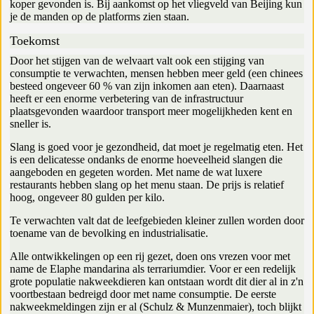
koper gevonden is. Bij aankomst op het vliegveld van Beijing kun
je de manden op de platforms zien staan.
Toekomst
Door het stijgen van de welvaart valt ook een stijging van
consumptie te verwachten, mensen hebben meer geld (een chinees
besteed ongeveer 60 % van zijn inkomen aan eten). Daarnaast
heeft er een enorme verbetering van de infrastructuur
plaatsgevonden waardoor transport meer mogelijkheden kent en
sneller is.
Slang is goed voor je gezondheid, dat moet je regelmatig eten. Het
is een delicatesse ondanks de enorme hoeveelheid slangen die
aangeboden en gegeten worden. Met name de wat luxere
restaurants hebben slang op het menu staan. De prijs is relatief
hoog, ongeveer 80 gulden per kilo.
Te verwachten valt dat de leefgebieden kleiner zullen worden door
toename van de bevolking en industrialisatie.
Alle ontwikkelingen op een rij gezet, doen ons vrezen voor met
name de Elaphe mandarina als terrariumdier. Voor er een redelijk
grote populatie nakweekdieren kan ontstaan wordt dit dier al in z'n
voortbestaan bedreigd door met name consumptie. De eerste
nakweekmeldingen zijn er al (Schulz & Munzenmaier), toch blijkt