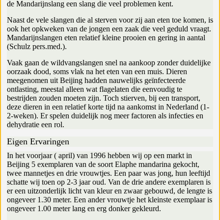
de Mandarijnslang een slang die veel problemen kent.
Naast de vele slangen die al sterven voor zij aan eten toe komen, is
ook het opkweken van de jongen een zaak die veel geduld vraagt.
Mandarijnslangen eten relatief kleine prooien en gering in aantal
(Schulz pers.med.).
Vaak gaan de wildvangslangen snel na aankoop zonder duidelijke
oorzaak dood, soms vlak na het eten van een muis. Dieren
meegenomen uit Beijing hadden nauwelijks geïnfecteerde
ontlasting, meestal alleen wat flagelaten die eenvoudig te
bestrijden zouden moeten zijn. Toch stierven, bij een transport,
deze dieren in een relatief korte tijd na aankomst in Nederland (1-
2-weken). Er spelen duidelijk nog meer factoren als infecties en
dehydratie een rol.
Eigen Ervaringen
In het voorjaar ( april) van 1996 hebben wij op een markt in
Beijing 5 exemplaren van de soort Elaphe mandarina gekocht,
twee mannetjes en drie vrouwtjes. Een paar was jong, hun leeftijd
schatte wij toen op 2-3 jaar oud. Van de drie andere exemplaren is
er een uitzonderlijk licht van kleur en zwaar gebouwd, de lengte is
ongeveer 1.30 meter. Een ander vrouwtje het kleinste exemplaar is
ongeveer 1.00 meter lang en erg donker gekleurd.