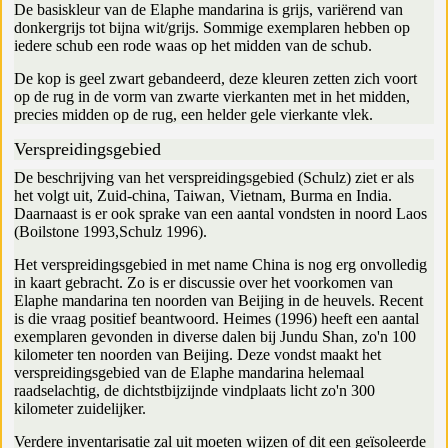
De basiskleur van de Elaphe mandarina is grijs, variërend van
donkergrijs tot bijna wit/grijs. Sommige exemplaren hebben op
iedere schub een rode waas op het midden van de schub.
De kop is geel zwart gebandeerd, deze kleuren zetten zich voort
op de rug in de vorm van zwarte vierkanten met in het midden,
precies midden op de rug, een helder gele vierkante vlek.
Verspreidingsgebied
De beschrijving van het verspreidingsgebied (Schulz) ziet er als
het volgt uit, Zuid-china, Taiwan, Vietnam, Burma en India.
Daarnaast is er ook sprake van een aantal vondsten in noord Laos
(Boilstone 1993,Schulz 1996).
Het verspreidingsgebied in met name China is nog erg onvolledig
in kaart gebracht. Zo is er discussie over het voorkomen van
Elaphe mandarina ten noorden van Beijing in de heuvels. Recent
is die vraag positief beantwoord. Heimes (1996) heeft een aantal
exemplaren gevonden in diverse dalen bij Jundu Shan, zo'n 100
kilometer ten noorden van Beijing. Deze vondst maakt het
verspreidingsgebied van de Elaphe mandarina helemaal
raadselachtig, de dichtstbijzijnde vindplaats licht zo'n 300
kilometer zuidelijker.
Verdere inventarisatie zal uit moeten wijzen of dit een geïsoleerde