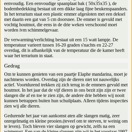
eenvoudig. Een eenvoudige spaanplaat bak ( 50x35x35 ), de
bodembedekking bestaat uit een dikke laag fijne beukenspaanders.
In het terrarium staat een plastic emmer afgesloten met een deksel
met daarin een gat van 5 cm doorsnee. De emmer is gevuld met
vochtig houtmot, die eens in de drie weken verschoond moet
worden ivm schimmelgevaar.
De verwarming/verlichting bestaat uit een 15 watt lampje. De
temperatuur varieert tussen 16-20 graden s'nachts en 22-27
overdag, dit is afhankelijk van de temperatuur die de kamer heeft
waar het terrarium in staat.
Gedrag
Om te kunnen genieten van een paartje Elaphe mandarina, moet je
nachtmens worden. Overdag zijn de dieren niet tot nauwelijks
actief. Voortdurend trekken zij zich terug in de emmers gevuld met
houtmot. In het jaar dat de vijf dieren in ons bezit zijn zijn er twee
slangen die af en toe te zien zijn, de andere drie hebben wij nooit
kunnen betrappen buiten hun schuilplaats. Alleen tijdens inspecties
zien wij alle dieren.
Gedurende het jaar van aankomst aten alle slangen matig, zeer
onregelmatig en kleine prooien.(teveel om te sterven, te weinig om
te leven). Toch bleven vier slangen op gewicht, zelfs na een
winterrust. Een van de kleine slangen zijn wij in het voorjaar 1997