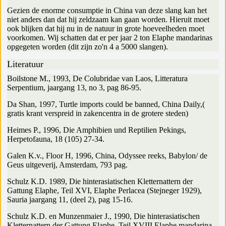
Gezien de enorme consumptie in China van deze slang kan het
niet anders dan dat hij zeldzaam kan gaan worden. Hieruit moet
ook blijken dat hij nu in de natuur in grote hoeveelheden moet
voorkomen. Wij schatten dat er per jaar 2 ton Elaphe mandarinas
opgegeten worden (dit zijn zo'n 4 a 5000 slangen).
Literatuur
Boilstone M., 1993, De Colubridae van Laos, Litteratura
Serpentium, jaargang 13, no 3, pag 86-95.
Da Shan, 1997, Turtle imports could be banned, China Daily,(
gratis krant verspreid in zakencentra in de grotere steden)
Heimes P., 1996, Die Amphibien und Reptilien Pekings,
Herpetofauna, 18 (105) 27-34.
Galen K.v., Floor H, 1996, China, Odyssee reeks, Babylon/ de
Geus uitgeverij, Amsterdam, 793 pag.
Schulz K.D. 1989, Die hinterasiatischen Kletternattern der
Gattung Elaphe, Teil XVI, Elaphe Perlacea (Stejneger 1929),
Sauria jaargang 11, (deel 2), pag 15-16.
Schulz K.D. en Munzenmaier J., 1990, Die hinterasiatischen
Kletternattern der Gattung Elaphe, Teil XVIII Elaphe mandarina