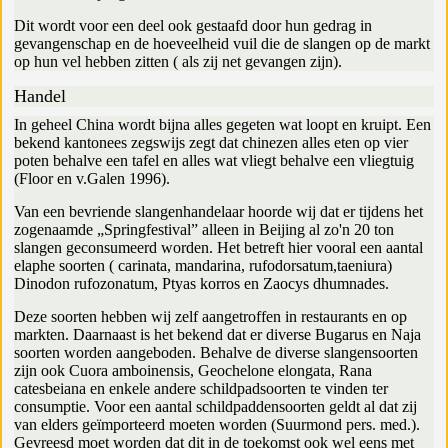
Dit wordt voor een deel ook gestaafd door hun gedrag in
gevangenschap en de hoeveelheid vuil die de slangen op de markt
op hun vel hebben zitten ( als zij net gevangen zijn).
Handel
In geheel China wordt bijna alles gegeten wat loopt en kruipt. Een
bekend kantonees zegswijs zegt dat chinezen alles eten op vier
poten behalve een tafel en alles wat vliegt behalve een vliegtuig
(Floor en v.Galen 1996).
Van een bevriende slangenhandelaar hoorde wij dat er tijdens het
zogenaamde „Springfestival” alleen in Beijing al zo'n 20 ton
slangen geconsumeerd worden. Het betreft hier vooral een aantal
elaphe soorten ( carinata, mandarina, rufodorsatum,taeniura)
Dinodon rufozonatum, Ptyas korros en Zaocys dhumnades.
Deze soorten hebben wij zelf aangetroffen in restaurants en op
markten. Daarnaast is het bekend dat er diverse Bugarus en Naja
soorten worden aangeboden. Behalve de diverse slangensoorten
zijn ook Cuora amboinensis, Geochelone elongata, Rana
catesbeiana en enkele andere schildpadsoorten te vinden ter
consumptie. Voor een aantal schildpaddensoorten geldt al dat zij
van elders geïmporteerd moeten worden (Suurmond pers. med.).
Gevreesd moet worden dat dit in de toekomst ook wel eens met