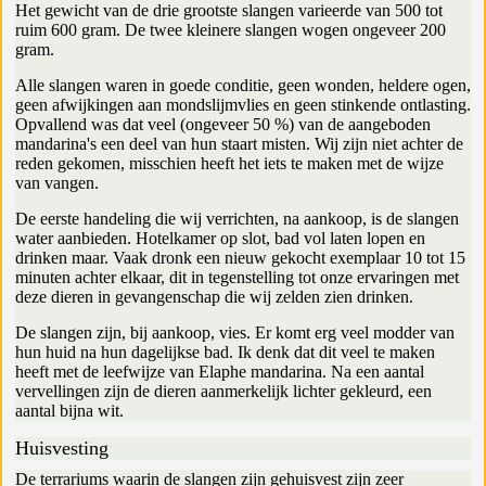
Het gewicht van de drie grootste slangen varieerde van 500 tot
ruim 600 gram. De twee kleinere slangen wogen ongeveer 200
gram.
Alle slangen waren in goede conditie, geen wonden, heldere ogen,
geen afwijkingen aan mondslijmvlies en geen stinkende ontlasting.
Opvallend was dat veel (ongeveer 50 %) van de aangeboden
mandarina's een deel van hun staart misten. Wij zijn niet achter de
reden gekomen, misschien heeft het iets te maken met de wijze
van vangen.
De eerste handeling die wij verrichten, na aankoop, is de slangen
water aanbieden. Hotelkamer op slot, bad vol laten lopen en
drinken maar. Vaak dronk een nieuw gekocht exemplaar 10 tot 15
minuten achter elkaar, dit in tegenstelling tot onze ervaringen met
deze dieren in gevangenschap die wij zelden zien drinken.
De slangen zijn, bij aankoop, vies. Er komt erg veel modder van
hun huid na hun dagelijkse bad. Ik denk dat dit veel te maken
heeft met de leefwijze van Elaphe mandarina. Na een aantal
vervellingen zijn de dieren aanmerkelijk lichter gekleurd, een
aantal bijna wit.
Huisvesting
De terrariums waarin de slangen zijn gehuisvest zijn zeer