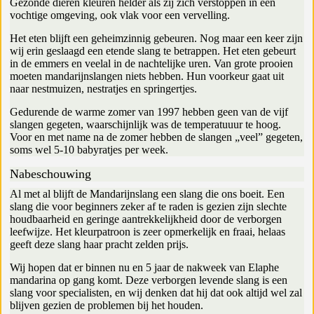
Gezonde dieren kleuren helder als zij zich verstoppen in een
vochtige omgeving, ook vlak voor een vervelling.
Het eten blijft een geheimzinnig gebeuren. Nog maar een keer zijn
wij erin geslaagd een etende slang te betrappen. Het eten gebeurt
in de emmers en veelal in de nachtelijke uren. Van grote prooien
moeten mandarijnslangen niets hebben. Hun voorkeur gaat uit
naar nestmuizen, nestratjes en springertjes.
Gedurende de warme zomer van 1997 hebben geen van de vijf
slangen gegeten, waarschijnlijk was de temperatuuur te hoog.
Voor en met name na de zomer hebben de slangen „veel” gegeten,
soms wel 5-10 babyratjes per week.
Nabeschouwing
Al met al blijft de Mandarijnslang een slang die ons boeit. Een
slang die voor beginners zeker af te raden is gezien zijn slechte
houdbaarheid en geringe aantrekkelijkheid door de verborgen
leefwijze. Het kleurpatroon is zeer opmerkelijk en fraai, helaas
geeft deze slang haar pracht zelden prijs.
Wij hopen dat er binnen nu en 5 jaar de nakweek van Elaphe
mandarina op gang komt. Deze verborgen levende slang is een
slang voor specialisten, en wij denken dat hij dat ook altijd wel zal
blijven gezien de problemen bij het houden.