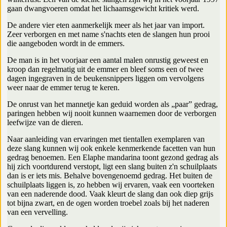
gaan dwangvoeren omdat het lichaamsgewicht kritiek werd.
De andere vier eten aanmerkelijk meer als het jaar van import.
Zeer verborgen en met name s'nachts eten de slangen hun prooi
die aangeboden wordt in de emmers.
De man is in het voorjaar een aantal malen onrustig geweest en
kroop dan regelmatig uit de emmer en bleef soms een of twee
dagen ingegraven in de beukensnippers liggen om vervolgens
weer naar de emmer terug te keren.
De onrust van het mannetje kan geduid worden als „paar” gedrag,
paringen hebben wij nooit kunnen waarnemen door de verborgen
leefwijze van de dieren.
Naar aanleiding van ervaringen met tientallen exemplaren van
deze slang kunnen wij ook enkele kenmerkende facetten van hun
gedrag benoemen. Een Elaphe mandarina toont gezond gedrag als
hij zich voortdurend verstopt, ligt een slang buiten z'n schuilplaats
dan is er iets mis. Behalve bovengenoemd gedrag. Het buiten de
schuilplaats liggen is, zo hebben wij ervaren, vaak een voorteken
van een naderende dood. Vaak kleurt de slang dan ook diep grijs
tot bijna zwart, en de ogen worden troebel zoals bij het naderen
van een vervelling.