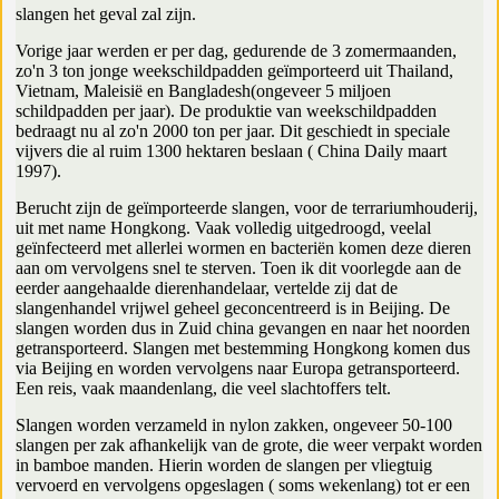
slangen het geval zal zijn.
Vorige jaar werden er per dag, gedurende de 3 zomermaanden,
zo'n 3 ton jonge weekschildpadden geïmporteerd uit Thailand,
Vietnam, Maleisië en Bangladesh(ongeveer 5 miljoen
schildpadden per jaar). De produktie van weekschildpadden
bedraagt nu al zo'n 2000 ton per jaar. Dit geschiedt in speciale
vijvers die al ruim 1300 hektaren beslaan ( China Daily maart
1997).
Berucht zijn de geïmporteerde slangen, voor de terrariumhouderij,
uit met name Hongkong. Vaak volledig uitgedroogd, veelal
geïnfecteerd met allerlei wormen en bacteriën komen deze dieren
aan om vervolgens snel te sterven. Toen ik dit voorlegde aan de
eerder aangehaalde dierenhandelaar, vertelde zij dat de
slangenhandel vrijwel geheel geconcentreerd is in Beijing. De
slangen worden dus in Zuid china gevangen en naar het noorden
getransporteerd. Slangen met bestemming Hongkong komen dus
via Beijing en worden vervolgens naar Europa getransporteerd.
Een reis, vaak maandenlang, die veel slachtoffers telt.
Slangen worden verzameld in nylon zakken, ongeveer 50-100
slangen per zak afhankelijk van de grote, die weer verpakt worden
in bamboe manden. Hierin worden de slangen per vliegtuig
vervoerd en vervolgens opgeslagen ( soms wekenlang) tot er een