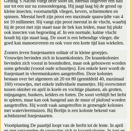
Gedrag 's Nachts vliegt deze soort uit, meestal ongeveer een half
uur tot een uur na zonsondergang. Hij jaagt laag bij de grond op
kleine insecten, voornamelijk vliegen, kevers, schietmotten en
spinnen. Meestal heeft zijn prooi een maximale spanwijdte van 4
tot 10 millimeter. Hij vangt zijn prooi meestal in de vlucht, waarbij
hij de prooi met zijn staart naar de bek kan leiden, maar hij plukt
ook insecten van begroeiing af. In een normale, kalme vlucht
houdt hij zijn staart laag. De soort is een behendige vlieger, die
goed kan manoeuvreren en ook voor een korte tijd kan wiekelen.
Zomers leven franjestaarten solitair of in kleine groepjes.
Vrouwtjes bevinden zich in kraamkolonies. De kraamkolonies
bevinden zich vooral in boomholten, maar ook gebouwen worden
soms gebruikt (vooral oude schuurtjes). Een enkele keer wordt de
franjestaart in vleermuiskasten aangetroffen. Deze kolonies
bestaan over het algemeen uit 20 tot 80 (gemiddeld 40, maximaal
160) vrouwtjes, met enkele individuele mannetjes. Hij overwintert
tussen oktober en april in koele en vochtige plaatsen, als grotten,
mijngangen, bunkers, kelders en forten. De soort verblijft het liefst
in spleten, maar kan ook hangend aan de muur of plafond worden
aangetroffen. Hij wordt vaak aangetroffen in gemengde kolonies
met watervleermuizen. Bij Berlijn is een kolonie bekend van
achtduizend franjestaarten.
Voortplanting De paartijd loopt van de herfst tot de lente. In april
en mei verzamelen de vrouwtjes zich in kraamkolonies. In juni en