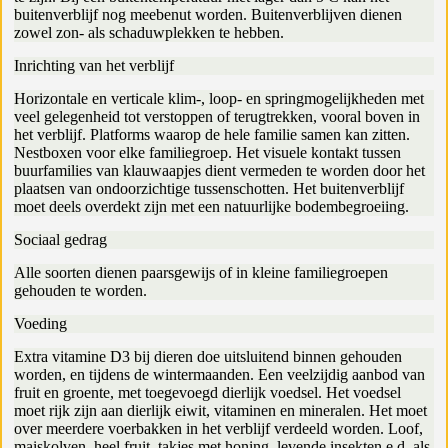
buitenverblijf nog meebenut worden. Buitenverblijven dienen
zowel zon- als schaduwplekken te hebben.
Inrichting van het verblijf
Horizontale en verticale klim-, loop- en springmogelijkheden met
veel gelegenheid tot verstoppen of terugtrekken, vooral boven in
het verblijf. Platforms waarop de hele familie samen kan zitten.
Nestboxen voor elke familiegroep. Het visuele kontakt tussen
buurfamilies van klauwaapjes dient vermeden te worden door het
plaatsen van ondoorzichtige tussenschotten. Het buitenverblijf
moet deels overdekt zijn met een natuurlijke bodembegroeiing.
Sociaal gedrag
Alle soorten dienen paarsgewijs of in kleine familiegroepen
gehouden te worden.
Voeding
Extra vitamine D3 bij dieren doe uitsluitend binnen gehouden
worden, en tijdens de wintermaanden. Een veelzijdig aanbod van
fruit en groente, met toegevoegd dierlijk voedsel. Het voedsel
moet rijk zijn aan dierlijk eiwit, vitaminen en mineralen. Het moet
over meerdere voerbakken in het verblijf verdeeld worden. Loof,
maiskolven, heel fruit, takjes met honing, levende insekten e.d. als