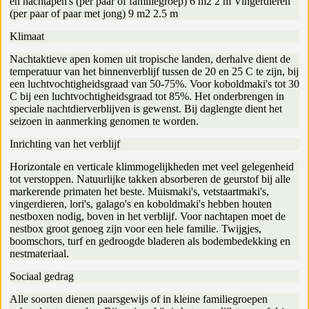
en nachtapen's (per paar of familiegroep) 6 m2 2 m Vingerdieren
(per paar of paar met jong) 9 m2 2.5 m
Klimaat
Nachtaktieve apen komen uit tropische landen, derhalve dient de
temperatuur van het binnenverblijf tussen de 20 en 25 C te zijn, bij
een luchtvochtigheidsgraad van 50-75%. Voor koboldmaki's tot 30
C bij een luchtvochtigheidsgraad tot 85%. Het onderbrengen in
speciale nachtdierverblijven is gewenst. Bij daglengte dient het
seizoen in aanmerking genomen te worden.
Inrichting van het verblijf
Horizontale en verticale klimmogelijkheden met veel gelegenheid
tot verstoppen. Natuurlijke takken absorberen de geurstof bij alle
markerende primaten het beste. Muismaki's, vetstaartmaki's,
vingerdieren, lori's, galago's en koboldmaki's hebben houten
nestboxen nodig, boven in het verblijf. Voor nachtapen moet de
nestbox groot genoeg zijn voor een hele familie. Twijgjes,
boomschors, turf en gedroogde bladeren als bodembedekking en
nestmateriaal.
Sociaal gedrag
Alle soorten dienen paarsgewijs of in kleine familiegroepen