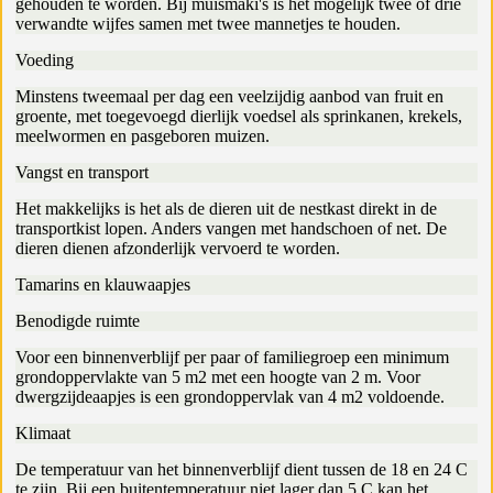
gehouden te worden. Bij muismaki's is het mogelijk twee of drie
verwandte wijfes samen met twee mannetjes te houden.
Voeding
Minstens tweemaal per dag een veelzijdig aanbod van fruit en
groente, met toegevoegd dierlijk voedsel als sprinkanen, krekels,
meelwormen en pasgeboren muizen.
Vangst en transport
Het makkelijks is het als de dieren uit de nestkast direkt in de
transportkist lopen. Anders vangen met handschoen of net. De
dieren dienen afzonderlijk vervoerd te worden.
Tamarins en klauwaapjes
Benodigde ruimte
Voor een binnenverblijf per paar of familiegroep een minimum
grondoppervlakte van 5 m2 met een hoogte van 2 m. Voor
dwergzijdeaapjes is een grondoppervlak van 4 m2 voldoende.
Klimaat
De temperatuur van het binnenverblijf dient tussen de 18 en 24 C
te zijn. Bij een buitentemperatuur niet lager dan 5 C kan het