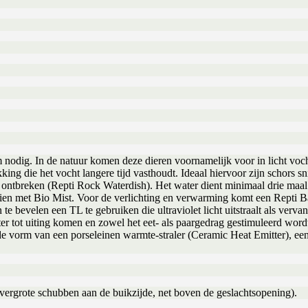
 nodig. In de natuur komen deze dieren voornamelijk voor in licht voc
ng die het vocht langere tijd vasthoudt. Ideaal hiervoor zijn schors s
et ontbreken (Repti Rock Waterdish). Het water dient minimaal drie maa
roeien met Bio Mist. Voor de verlichting en verwarming komt een Repti
 te bevelen een TL te gebruiken die ultraviolet licht uitstraalt als verva
beter tot uiting komen en zowel het eet- als paargedrag gestimuleerd wo
 de vorm van een porseleinen warmte-straler (Ceramic Heat Emitter), e
 vergrote schubben aan de buikzijde, net boven de geslachtsopening).