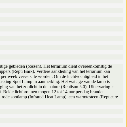
htige gebieden (bossen). Het terrarium dient overeenkomstig de
nippers (Repti Bark). Verdere aankleding van het terrarium kan
l per week ververst te worden. Om de luchtvochtigheid in het
 Basking Spot Lamp in aanmerking. Het wattage van de lamp is
nging van het zonlicht in de natuur (Reptisun 5.0). Uit ervaring is
rdt. Beide lichtbronnen mogen 12 tot 14 uur per dag branden.
en rode spotlamp (Infrared Heat Lamp), een warmtesteen (Repticare