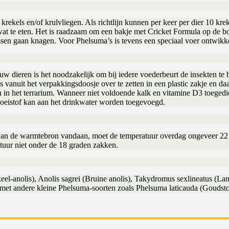
krekels en/of krulvliegen. Als richtlijn kunnen per keer per dier 10 
at te eten. Het is raadzaam om een bakje met Cricket Formula op de bod
dissen gaan knagen. Voor Phelsuma’s is tevens een speciaal voer ontwik
uw dieren is het noodzakelijk om bij iedere voederbeurt de insekten te
s vanuit het verpakkingsdoosje over te zetten in een plastic zakje en d
ien in het terrarium. Wanneer niet voldoende kalk en vitamine D3 toeg
oeistof kan aan het drinkwater worden toegevoegd.
k van de warmtebron vandaan, moet de temperatuur overdag ongeveer 2
tuur niet onder de 18 graden zakken.
el-anolis), Anolis sagrei (Bruine anolis), Takydromus sexlineatus (Lan
is met andere kleine Phelsuma-soorten zoals Phelsuma laticauda (Gouds