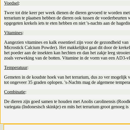
Voedsel
:
Twee tot drie keer per week dienen de dieren gevoerd te worden met 
terrarium te plaatsen hebben de dieren ook tussen de voederbeurten w
opgegeten krekels iets te eten hebben en niet 's-nachts aan de hage
Vitamines
:
Aangezien vitamines en kalk essentieel zijn voor de gezondheid van 
Microstick Calcium Powder). Het makkelijkst gaat dit door de krekel
het poeder aan de insekten kan hechten en dan het zakje leeg stroo
zoals verweking van de botten. Vitamine in de vorm van een AD3-vl
Temperatuur
:
Gemeten in de koudste hoek van het terrarium, dus zo ver mogelij
tot ongeveer 35 graden oplopen. 's-Nachts mag de algemene tempera
Combinatie
:
De dieren zijn goed samen te houden met Anolis carolinensis (Roodke
variegata (Indonesisch skinkje) en mits het terrarium groot genoeg 