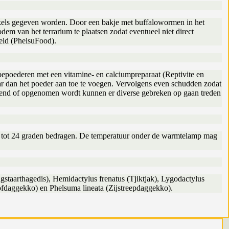
krekels gegeven worden. Door een bakje met buffalowormen in het
em van het terrarium te plaatsen zodat eventueel niet direct
keld (PhelsuFood).
 bepoederen met een vitamine- en calciumpreparaat (Reptivite en
aar dan het poeder aan toe te voegen. Vervolgens even schudden zodat
ediend of opgenomen wordt kunnen er diverse gebreken op gaan treden
2 tot 24 graden bedragen. De temperatuur onder de warmtelamp mag
gstaarthagedis), Hemidactylus frenatus (Tjiktjak), Lygodactylus
tofdaggekko) en Phelsuma lineata (Zijstreepdaggekko).