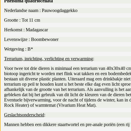
Phelsuma quadriocellata
Nederlandse naam : Pauwoogdaggekko
Grootte : Tot 11 cm
Herkomst : Madagascar
Levenswijze : Boombewoner
Wetgeving : B*
Terrarium, inrichting, verlichting en verwarming
:
Voor twee tot drie dieren is minimaal een terrarium van 40x30x40 cm
biotoop ingericht te worden met flink wat takken en een bodembedekki
bestaan uit diverse plastic planten. Uiteraard mag een drinkbakje ni
terrarium op peil te houden kunt u het beste elke dag even licht sp
afhankelijk van de grootte van het terrarium. Als aanvulling is het aan
gebleken dat bij het gebruik van dit licht de kleuren van de dieren 
Eventuele bijverwarming, voor de nacht of tijdens de winter, kan in
Rock Heater) of warmtemat (Vivarium Heat Mat).
Geslachtsonderscheid
:
Mannen hebben een dikkere staartwortel en pre-anale poriën (een rij